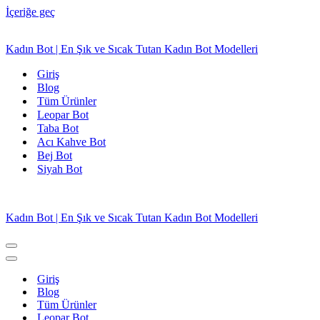
İçeriğe geç
Kadın Bot | En Şık ve Sıcak Tutan Kadın Bot Modelleri
Giriş
Blog
Tüm Ürünler
Leopar Bot
Taba Bot
Acı Kahve Bot
Bej Bot
Siyah Bot
Kadın Bot | En Şık ve Sıcak Tutan Kadın Bot Modelleri
Dolaşım
menüsü
Dolaşım
menüsü
Giriş
Blog
Tüm Ürünler
Leopar Bot